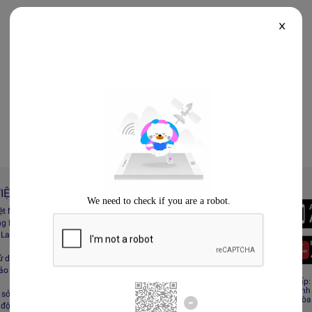
X
IỆT NAM
Always Better
iệt Nam
Tải App Lazada
ng Lazada
 Lazada Afﬁliate
ử dụng
bảo mật
CÔNG TY TNHH RECESS
Giấy CNĐKDN: 0308808576 – Ngày cấp: 0
Cơ quan cấp: Phòng Đăng ký kinh doanh
sở hữu trí tuệ
Địa chỉ đăng ký kinh doanh: Tầng 19, Tòa
 động sàn Lazada
Minh, Việt Nam