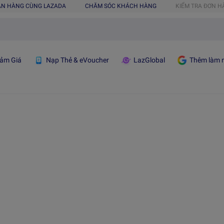
ÁN HÀNG CÙNG LAZADA
CHĂM SÓC KHÁCH HÀNG
KIỂM TRA ĐƠN 
ảm Giá
Nạp Thẻ & eVoucher
LazGlobal
Thêm làm n