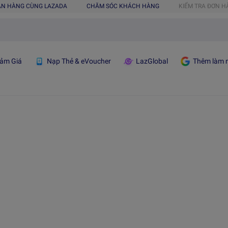
ÁN HÀNG CÙNG LAZADA
CHĂM SÓC KHÁCH HÀNG
KIỂM TRA ĐƠN 
ảm Giá
Nạp Thẻ & eVoucher
LazGlobal
Thêm làm n