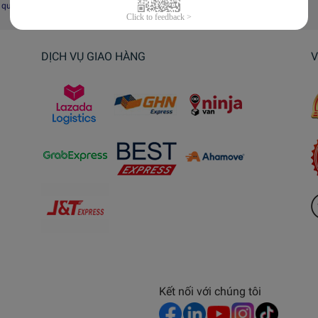
i quyết tranh chấp, khiếu nại
DỊCH VỤ GIAO HÀNG
V
Kết nối với chúng tôi