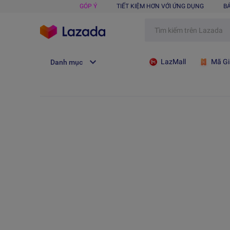
GÓP Ý
TIẾT KIỆM HƠN VỚI ỨNG DỤNG
B
LazMall
Mã Gi
Danh mục