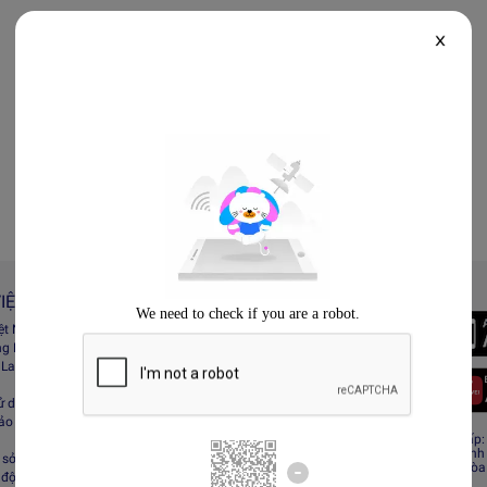
X
IỆT NAM
Always Better
iệt Nam
Tải App Lazada
ng Lazada
 Lazada Afﬁliate
ử dụng
bảo mật
CÔNG TY TNHH RECESS
Giấy CNĐKDN: 0308808576 – Ngày cấp: 0
Cơ quan cấp: Phòng Đăng ký kinh doanh
sở hữu trí tuệ
Địa chỉ đăng ký kinh doanh: Tầng 19, Tòa
 động sàn Lazada
Minh, Việt Nam