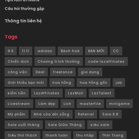
Câu hỏi thường gặp
Thông tin liên hệ
Tags
9.9
11.11
adidas
Bách hoá
BẠN MỚI
CC
Chiến dịch
Chương trình thưởng
code lazaffiliates
công việc
Deal
freelance
gia dụng
Giới thiệu bạn mới
hoa hồng
hoa hồng gốc
job
kiếm tiền
LazAffiliates
LazMall
LazTalent
Livestream
Làm đẹp
Lịch
masterfile
minigame
Mỹ phẩm
Nhà cửa đời sống
Referral
Sale 8.8
Sale cuối tháng
Sale Giữa Tháng
siêu sale
Siêu thử thách
thanh toán
thu nhập
Thời Trang