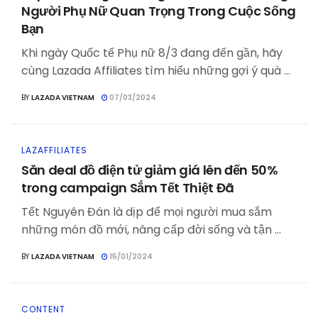
Người Phụ Nữ Quan Trọng Trong Cuộc Sống
Bạn
Khi ngày Quốc tế Phụ nữ 8/3 đang đến gần, hãy
cùng Lazada Affiliates tìm hiểu những gợi ý quà ...
BY
LAZADA VIETNAM
07/03/2024
LAZAFFILIATES
Săn deal đồ điện tử giảm giá lên đến 50%
trong campaign Sắm Tết Thiệt Đã
Tết Nguyên Đán là dịp để mọi người mua sắm
những món đồ mới, nâng cấp đời sống và tận ...
BY
LAZADA VIETNAM
15/01/2024
CONTENT