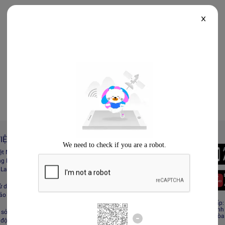
X
IỆT NAM
Always Better
iệt Nam
Tải App Lazada
ng Lazada
 Lazada Afﬁliate
ử dụng
bảo mật
CÔNG TY TNHH RECESS
Giấy CNĐKDN: 0308808576 – Ngày cấp: 0
Cơ quan cấp: Phòng Đăng ký kinh doanh
sở hữu trí tuệ
Địa chỉ đăng ký kinh doanh: Tầng 19, Tòa
 động sàn Lazada
Minh, Việt Nam