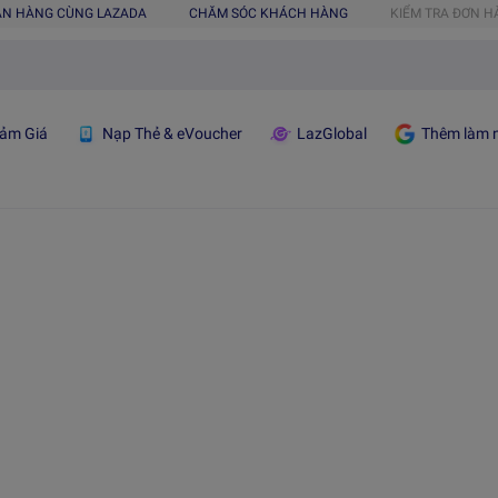
ÁN HÀNG CÙNG LAZADA
CHĂM SÓC KHÁCH HÀNG
KIỂM TRA ĐƠN 
ảm Giá
Nạp Thẻ & eVoucher
LazGlobal
Thêm làm n