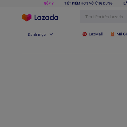
GÓP Ý
TIẾT KIỆM HƠN VỚI ỨNG DỤNG
B
LazMall
Mã Gi
Danh mục