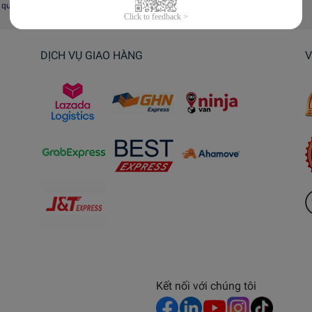
i quyết tranh chấp, khiếu nại
DỊCH VỤ GIAO HÀNG
V
Kết nối với chúng tôi