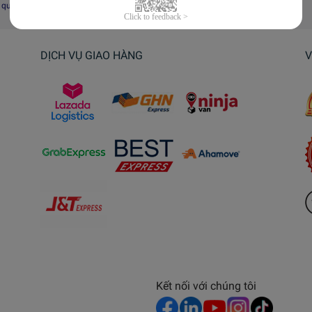
i quyết tranh chấp, khiếu nại
DỊCH VỤ GIAO HÀNG
V
Kết nối với chúng tôi