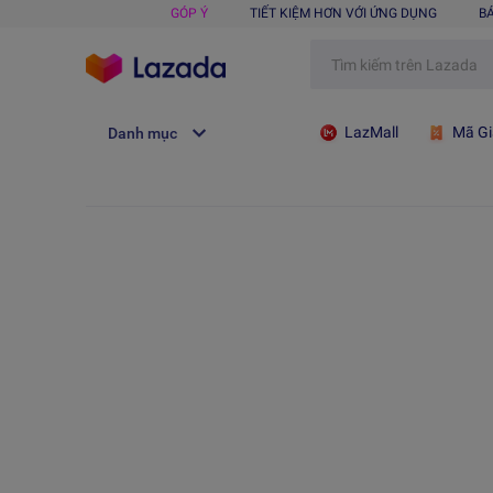
GÓP Ý
TIẾT KIỆM HƠN VỚI ỨNG DỤNG
B
LazMall
Mã Gi
Danh mục