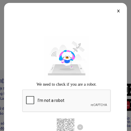
X
IỆT NAM
Always Better
iệt Nam
Tải App Lazada
ng Lazada
 Lazada Afﬁliate
ử dụng
bảo mật
CÔNG TY TNHH RECESS
Giấy CNĐKDN: 0308808576 – Ngày cấp: 0
Cơ quan cấp: Phòng Đăng ký kinh doanh
sở hữu trí tuệ
Địa chỉ đăng ký kinh doanh: Tầng 19, Tòa
 động sàn Lazada
Minh, Việt Nam