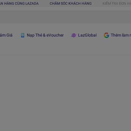
ÁN HÀNG CÙNG LAZADA
CHĂM SÓC KHÁCH HÀNG
KIỂM TRA ĐƠN 
ảm Giá
Nạp Thẻ & eVoucher
LazGlobal
Thêm làm n