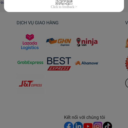
i quyết tranh chấp, khiếu nại
DỊCH VỤ GIAO HÀNG
V
Kết nối với chúng tôi