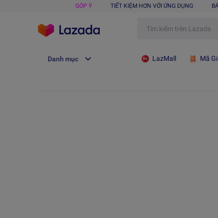
GÓP Ý
TIẾT KIỆM HƠN VỚI ỨNG DỤNG
B
LazMall
Mã Gi
Danh mục