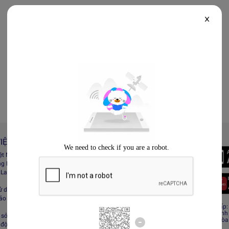
X
IỆT NAM
Always Better
iệt Nam
Tải App Lazada
ng Lazada
 Lazada Afﬁliate
ử dụng
bảo mật
CÔNG TY TNHH RECESS
Giấy CNĐKDN: 0308808576 – Ngày cấp: 0
Cơ quan cấp: Phòng Đăng ký kinh doanh
sở hữu trí tuệ
Địa chỉ đăng ký kinh doanh: Tầng 19, Tòa
 động sàn Lazada
Minh, Việt Nam