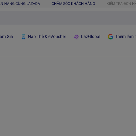
ÁN HÀNG CÙNG LAZADA
CHĂM SÓC KHÁCH HÀNG
KIỂM TRA ĐƠN 
ảm Giá
Nạp Thẻ & eVoucher
LazGlobal
Thêm làm n