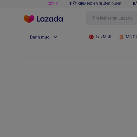
GÓP Ý
TIẾT KIỆM HƠN VỚI ỨNG DỤNG
B
LazMall
Mã Gi
Danh mục