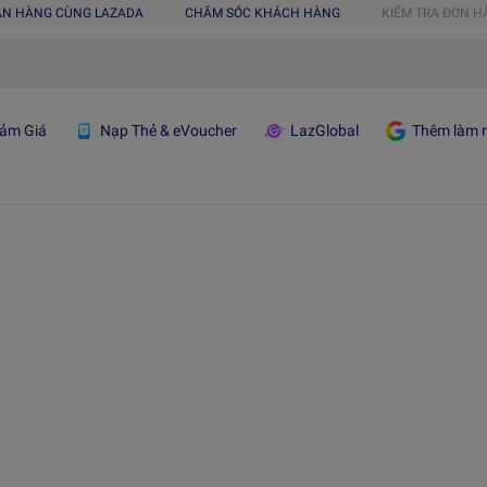
ÁN HÀNG CÙNG LAZADA
CHĂM SÓC KHÁCH HÀNG
KIỂM TRA ĐƠN 
ảm Giá
Nạp Thẻ & eVoucher
LazGlobal
Thêm làm n