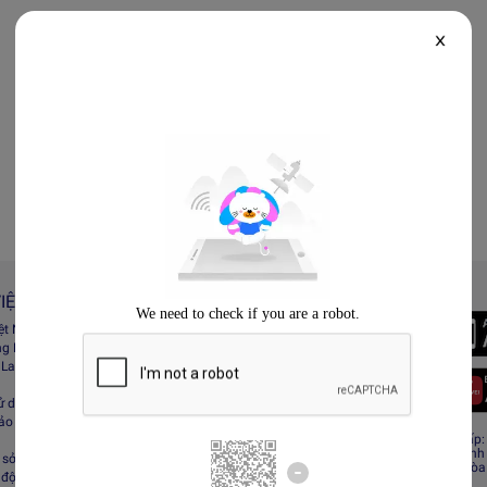
X
IỆT NAM
Always Better
iệt Nam
Tải App Lazada
ng Lazada
 Lazada Afﬁliate
ử dụng
bảo mật
CÔNG TY TNHH RECESS
Giấy CNĐKDN: 0308808576 – Ngày cấp: 0
Cơ quan cấp: Phòng Đăng ký kinh doanh
sở hữu trí tuệ
Địa chỉ đăng ký kinh doanh: Tầng 19, Tòa
 động sàn Lazada
Minh, Việt Nam