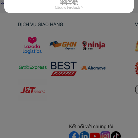
i quyết tranh chấp, khiếu nại
DỊCH VỤ GIAO HÀNG
V
Kết nối với chúng tôi