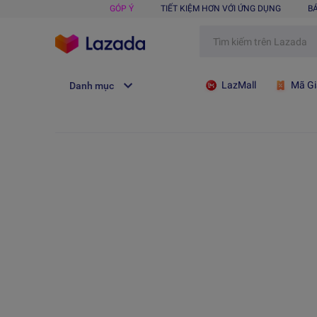
GÓP Ý
TIẾT KIỆM HƠN VỚI ỨNG DỤNG
B
LazMall
Mã Gi
Danh mục