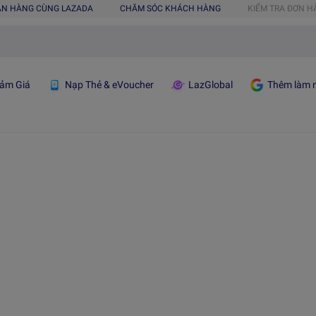
ÁN HÀNG CÙNG LAZADA
CHĂM SÓC KHÁCH HÀNG
KIỂM TRA ĐƠN 
ảm Giá
Nạp Thẻ & eVoucher
LazGlobal
Thêm làm n