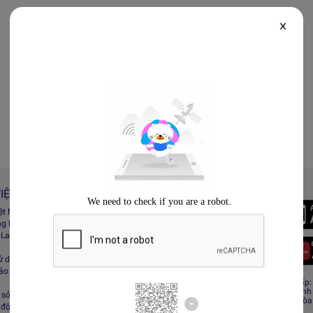
X
IỆT NAM
Always Better
iệt Nam
Tải App Lazada
ng Lazada
 Lazada Afﬁliate
ử dụng
bảo mật
CÔNG TY TNHH RECESS
Giấy CNĐKDN: 0308808576 – Ngày cấp: 0
Cơ quan cấp: Phòng Đăng ký kinh doanh
sở hữu trí tuệ
Địa chỉ đăng ký kinh doanh: Tầng 19, Tòa
 động sàn Lazada
Minh, Việt Nam