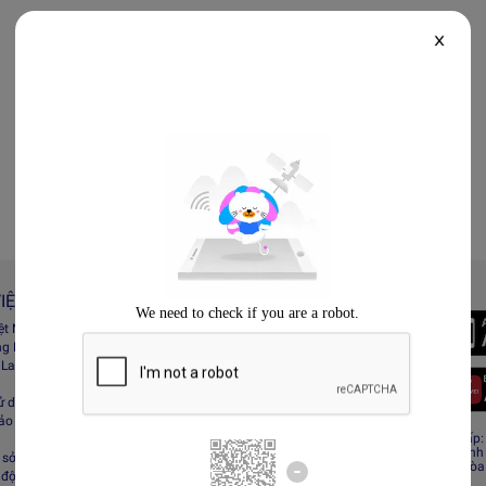
X
IỆT NAM
Always Better
iệt Nam
Tải App Lazada
ng Lazada
 Lazada Afﬁliate
ử dụng
bảo mật
CÔNG TY TNHH RECESS
Giấy CNĐKDN: 0308808576 – Ngày cấp: 0
Cơ quan cấp: Phòng Đăng ký kinh doanh
sở hữu trí tuệ
Địa chỉ đăng ký kinh doanh: Tầng 19, Tòa
 động sàn Lazada
Minh, Việt Nam