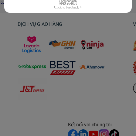
i quyết tranh chấp, khiếu nại
DỊCH VỤ GIAO HÀNG
V
Kết nối với chúng tôi