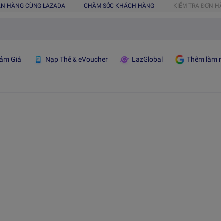
ÁN HÀNG CÙNG LAZADA
CHĂM SÓC KHÁCH HÀNG
KIỂM TRA ĐƠN 
ảm Giá
Nạp Thẻ & eVoucher
LazGlobal
Thêm làm n