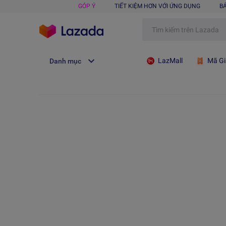
GÓP Ý
TIẾT KIỆM HƠN VỚI ỨNG DỤNG
B
LazMall
Mã Gi
Danh mục