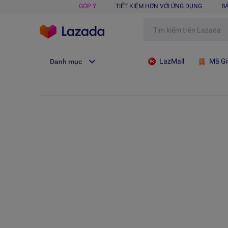
GÓP Ý
TIẾT KIỆM HƠN VỚI ỨNG DỤNG
B
LazMall
Mã Gi
Danh mục