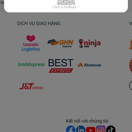
i quyết tranh chấp, khiếu nại
DỊCH VỤ GIAO HÀNG
V
Kết nối với chúng tôi