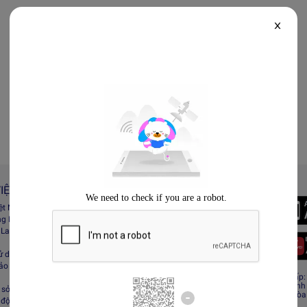
X
IỆT NAM
Always Better
iệt Nam
Tải App Lazada
ng Lazada
 Lazada Afﬁliate
ử dụng
bảo mật
CÔNG TY TNHH RECESS
Giấy CNĐKDN: 0308808576 – Ngày cấp: 0
Cơ quan cấp: Phòng Đăng ký kinh doanh
sở hữu trí tuệ
Địa chỉ đăng ký kinh doanh: Tầng 19, Tòa
 động sàn Lazada
Minh, Việt Nam