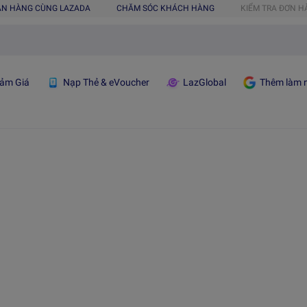
ÁN HÀNG CÙNG LAZADA
CHĂM SÓC KHÁCH HÀNG
KIỂM TRA ĐƠN 
ảm Giá
Nạp Thẻ & eVoucher
LazGlobal
Thêm làm n