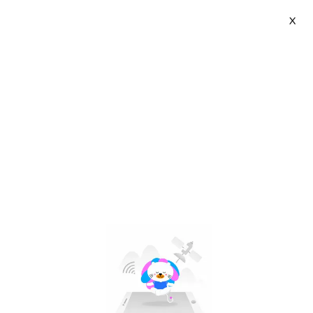
X
VNJ2DTII | VN