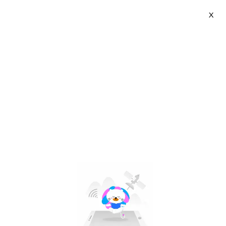
X
Sezo | VN