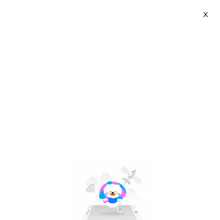
X
Bio-essence | VN