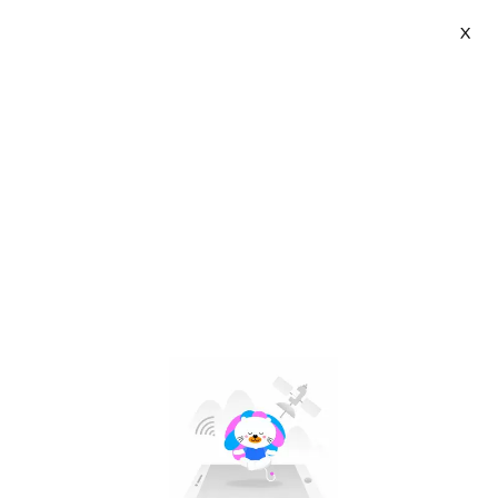
X
Cát Thái | VN