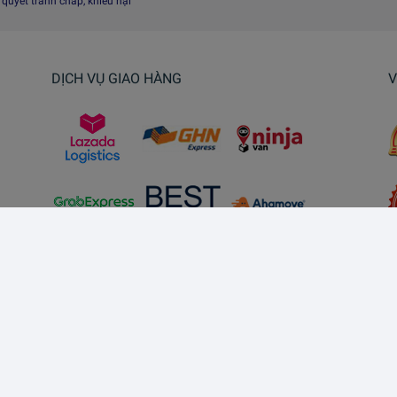
i quyết tranh chấp, khiếu nại
DỊCH VỤ GIAO HÀNG
V
Kết nối với chúng tôi