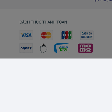
Quy trình giả
CÁCH THỨC THANH TOÁN
Lazada Southeast Asia