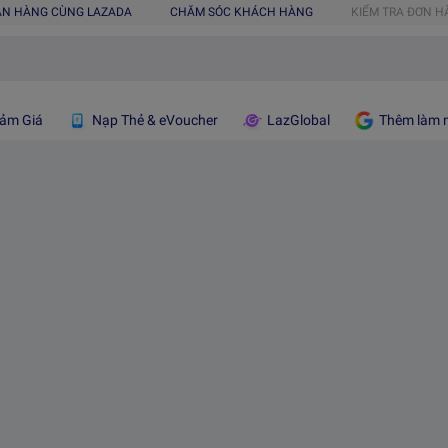
ÁN HÀNG CÙNG LAZADA
CHĂM SÓC KHÁCH HÀNG
KIỂM TRA ĐƠN 
ảm Giá
Nạp Thẻ & eVoucher
LazGlobal
Thêm làm n