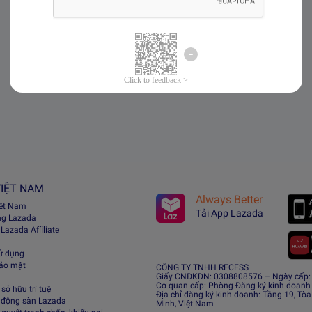
IỆT NAM
Always Better
iệt Nam
Tải App Lazada
ng Lazada
 Lazada Afﬁliate
ử dụng
bảo mật
CÔNG TY TNHH RECESS
Giấy CNĐKDN: 0308808576 – Ngày cấp: 0
Cơ quan cấp: Phòng Đăng ký kinh doanh
sở hữu trí tuệ
Địa chỉ đăng ký kinh doanh: Tầng 19, Tòa
 động sàn Lazada
Minh, Việt Nam