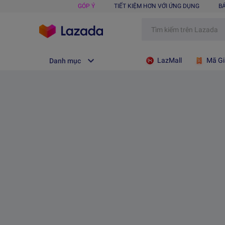
GÓP Ý
TIẾT KIỆM HƠN VỚI ỨNG DỤNG
B
LazMall
Mã Gi
Danh mục