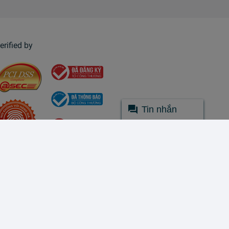
erified by
Tin nhắn
© Lazada 2026