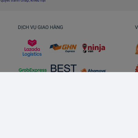
i quyết tranh chấp, khiếu nại
DỊCH VỤ GIAO HÀNG
V
Kết nối với chúng tôi