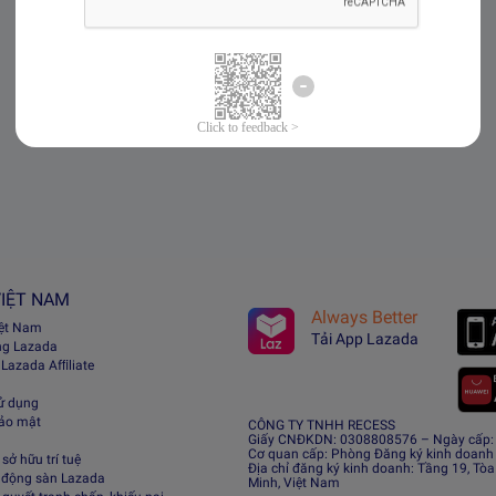
IỆT NAM
Always Better
iệt Nam
Tải App Lazada
ng Lazada
 Lazada Afﬁliate
ử dụng
bảo mật
CÔNG TY TNHH RECESS
Giấy CNĐKDN: 0308808576 – Ngày cấp: 0
Cơ quan cấp: Phòng Đăng ký kinh doanh
sở hữu trí tuệ
Địa chỉ đăng ký kinh doanh: Tầng 19, Tòa
 động sàn Lazada
Minh, Việt Nam