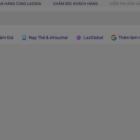
ÁN HÀNG CÙNG LAZADA
CHĂM SÓC KHÁCH HÀNG
KIỂM TRA ĐƠN 
ảm Giá
Nạp Thẻ & eVoucher
LazGlobal
Thêm làm n