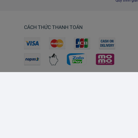
Quy trình giả
CÁCH THỨC THANH TOÁN
Lazada Southeast Asia