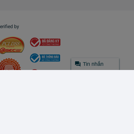
erified by
Tin nhắn
© Lazada 2026