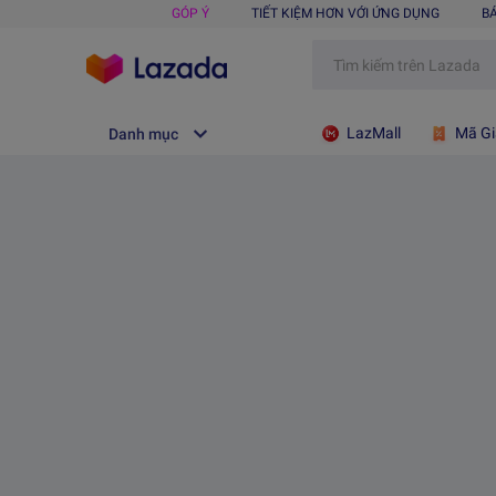
GÓP Ý
TIẾT KIỆM HƠN VỚI ỨNG DỤNG
B
LazMall
Mã Gi
Danh mục