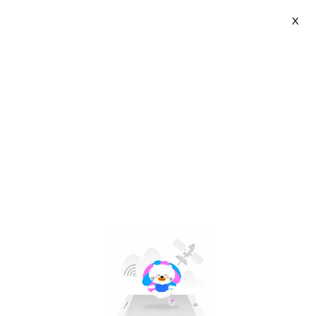
X
Sweejar | VN