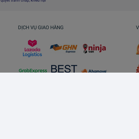
i quyết tranh chấp, khiếu nại
DỊCH VỤ GIAO HÀNG
V
Kết nối với chúng tôi