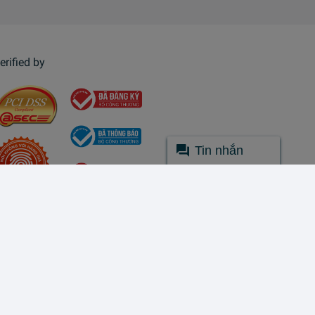
erified by
Tin nhắn
© Lazada 2026