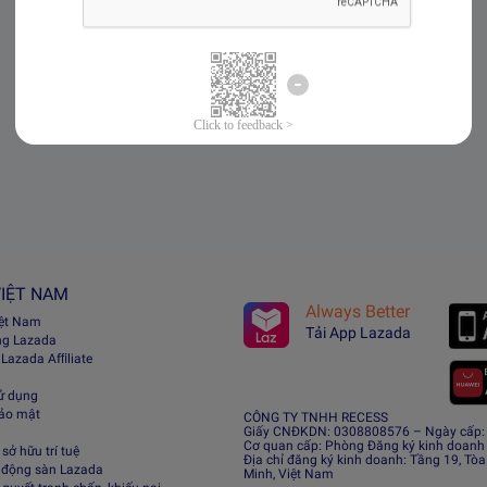
IỆT NAM
Always Better
iệt Nam
Tải App Lazada
ng Lazada
 Lazada Afﬁliate
ử dụng
bảo mật
CÔNG TY TNHH RECESS
Giấy CNĐKDN: 0308808576 – Ngày cấp: 0
Cơ quan cấp: Phòng Đăng ký kinh doanh
sở hữu trí tuệ
Địa chỉ đăng ký kinh doanh: Tầng 19, Tòa
 động sàn Lazada
Minh, Việt Nam