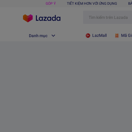
GÓP Ý
TIẾT KIỆM HƠN VỚI ỨNG DỤNG
B
LazMall
Mã Gi
Danh mục