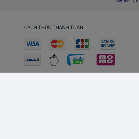
Quy trình giả
CÁCH THỨC THANH TOÁN
Lazada Southeast Asia