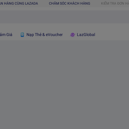
ÁN HÀNG CÙNG LAZADA
CHĂM SÓC KHÁCH HÀNG
KIỂM TRA ĐƠN 
ảm Giá
Nạp Thẻ & eVoucher
LazGlobal