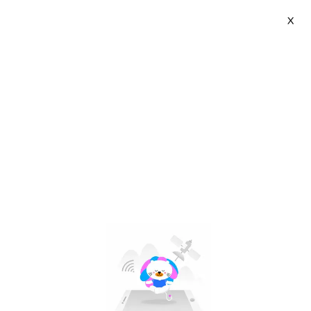
X
Svbony | VN