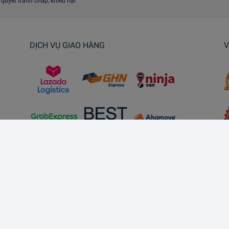
i quyết tranh chấp, khiếu nại
DỊCH VỤ GIAO HÀNG
V
Kết nối với chúng tôi