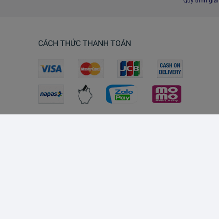
Quy trình giả
CÁCH THỨC THANH TOÁN
Lazada Southeast Asia