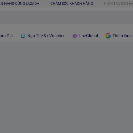
ÁN HÀNG CÙNG LAZADA
CHĂM SÓC KHÁCH HÀNG
KIỂM TRA ĐƠN 
ảm Giá
Nạp Thẻ & eVoucher
LazGlobal
Thêm làm n