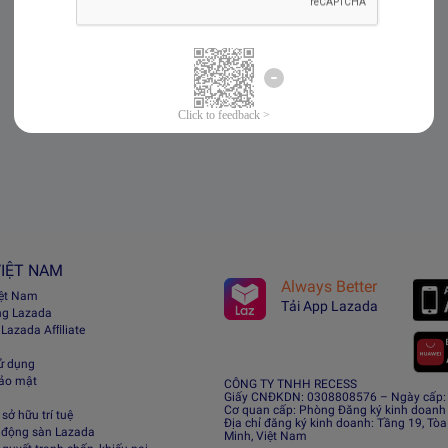
IỆT NAM
Always Better
iệt Nam
Tải App Lazada
ng Lazada
 Lazada Afﬁliate
ử dụng
bảo mật
CÔNG TY TNHH RECESS
Giấy CNĐKDN: 0308808576 – Ngày cấp: 0
Cơ quan cấp: Phòng Đăng ký kinh doanh
sở hữu trí tuệ
Địa chỉ đăng ký kinh doanh: Tầng 19, Tòa
 động sàn Lazada
Minh, Việt Nam