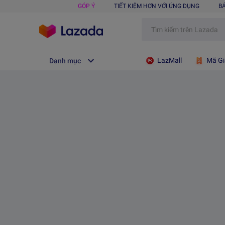
GÓP Ý
TIẾT KIỆM HƠN VỚI ỨNG DỤNG
B
LazMall
Mã Gi
Danh mục