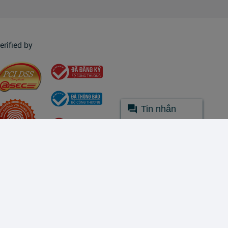
erified by
Tin nhắn
© Lazada 2026