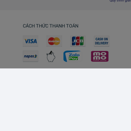
Quy trình giả
CÁCH THỨC THANH TOÁN
Lazada Southeast Asia