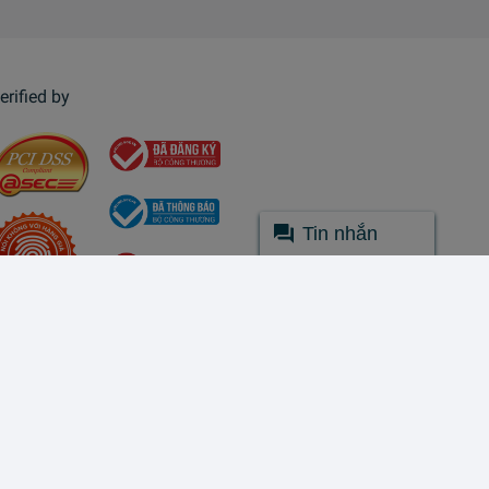
erified by
Tin nhắn
© Lazada 2026