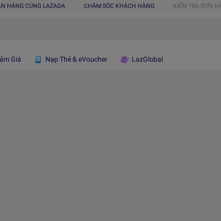
ÁN HÀNG CÙNG LAZADA
CHĂM SÓC KHÁCH HÀNG
KIỂM TRA ĐƠN 
ảm Giá
Nạp Thẻ & eVoucher
LazGlobal