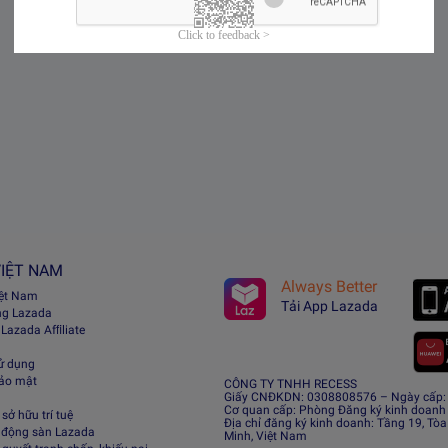
IỆT NAM
Always Better
iệt Nam
Tải App Lazada
ng Lazada
 Lazada Afﬁliate
ử dụng
bảo mật
CÔNG TY TNHH RECESS
Giấy CNĐKDN: 0308808576 – Ngày cấp: 0
Cơ quan cấp: Phòng Đăng ký kinh doanh
sở hữu trí tuệ
Địa chỉ đăng ký kinh doanh: Tầng 19, Tòa
 động sàn Lazada
Minh, Việt Nam