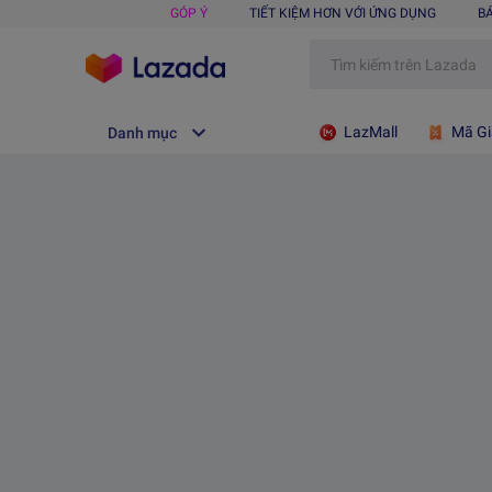
GÓP Ý
TIẾT KIỆM HƠN VỚI ỨNG DỤNG
B
LazMall
Mã Gi
Danh mục