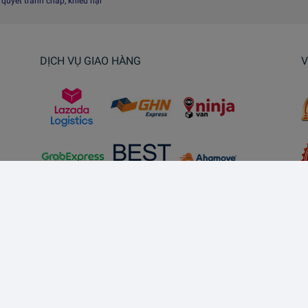
i quyết tranh chấp, khiếu nại
DỊCH VỤ GIAO HÀNG
V
Kết nối với chúng tôi