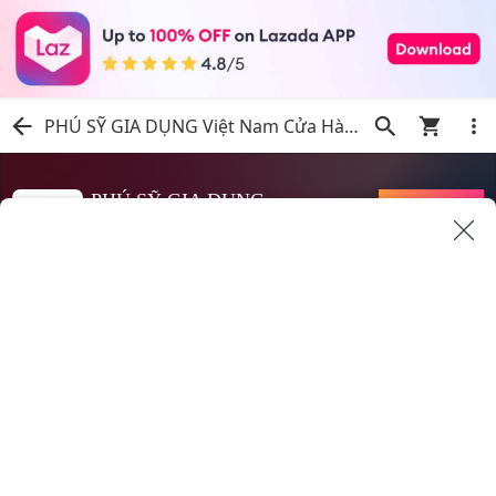
PHÚ SỸ GIA DỤNG Việt Nam Cửa Hàng Chính Hãng Trực Tuyến | Mua Ngay Trên Lazada
PHÚ SỸ GIA DỤNG
THEO DÕI
18
82% Đánh giá người bán
Cửa hàng
Sản phẩm
Xem toàn bộ sản phẩm