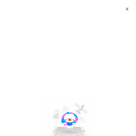
X
aikomi store