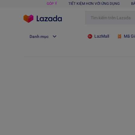
GÓP Ý
TIẾT KIỆM HƠN VỚI ỨNG DỤNG
B
LazMall
Mã Gi
Danh mục