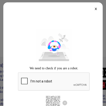
X
IỆT NAM
Always Better
iệt Nam
Tải App Lazada
ng Lazada
 Lazada Afﬁliate
ử dụng
bảo mật
CÔNG TY TNHH RECESS
Giấy CNĐKDN: 0308808576 – Ngày cấp: 0
Cơ quan cấp: Phòng Đăng ký kinh doanh
sở hữu trí tuệ
Địa chỉ đăng ký kinh doanh: Tầng 19, Tòa
 động sàn Lazada
Minh, Việt Nam