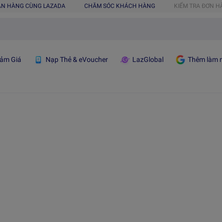
ÁN HÀNG CÙNG LAZADA
CHĂM SÓC KHÁCH HÀNG
KIỂM TRA ĐƠN 
ảm Giá
Nạp Thẻ & eVoucher
LazGlobal
Thêm làm n