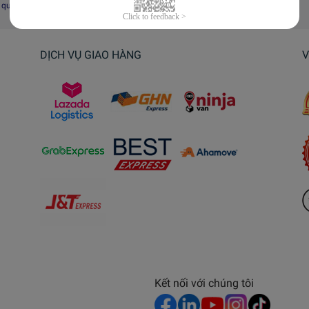
i quyết tranh chấp, khiếu nại
DỊCH VỤ GIAO HÀNG
V
Kết nối với chúng tôi