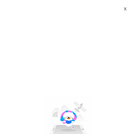
X
balo da pu