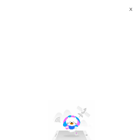
X
changmi