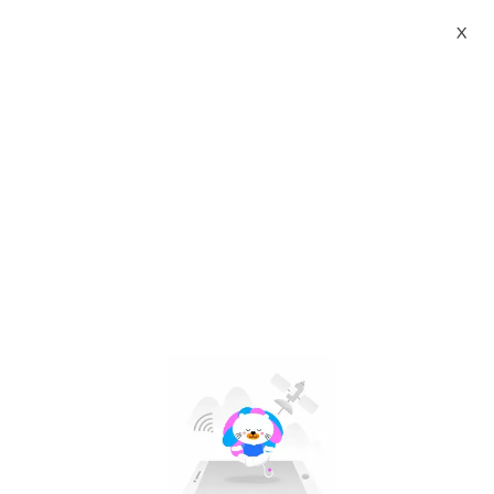
X
chioture