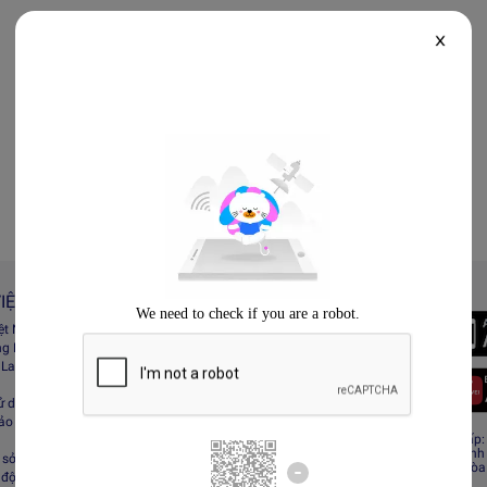
X
IỆT NAM
Always Better
iệt Nam
Tải App Lazada
ng Lazada
 Lazada Afﬁliate
ử dụng
bảo mật
CÔNG TY TNHH RECESS
Giấy CNĐKDN: 0308808576 – Ngày cấp: 0
Cơ quan cấp: Phòng Đăng ký kinh doanh
sở hữu trí tuệ
Địa chỉ đăng ký kinh doanh: Tầng 19, Tòa
 động sàn Lazada
Minh, Việt Nam