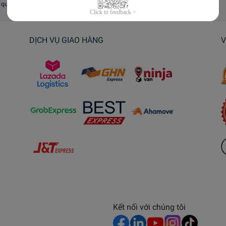
i quyết tranh chấp, khiếu nại
DỊCH VỤ GIAO HÀNG
V
Kết nối với chúng tôi