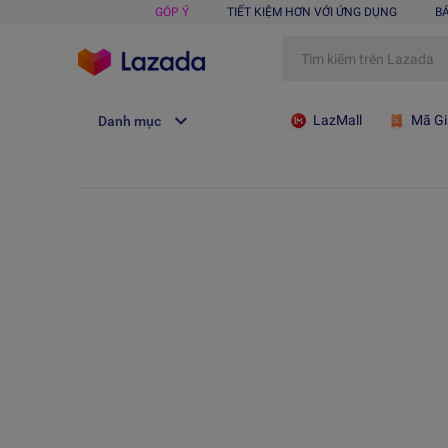
GÓP Ý
TIẾT KIỆM HƠN VỚI ỨNG DỤNG
B
LazMall
Mã Gi
Danh mục