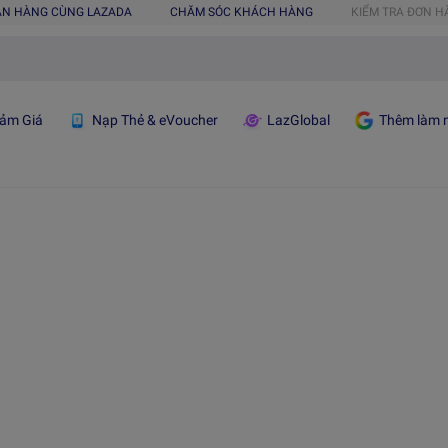
ÁN HÀNG CÙNG LAZADA
CHĂM SÓC KHÁCH HÀNG
KIỂM TRA ĐƠN 
ảm Giá
Nạp Thẻ & eVoucher
LazGlobal
Thêm làm n