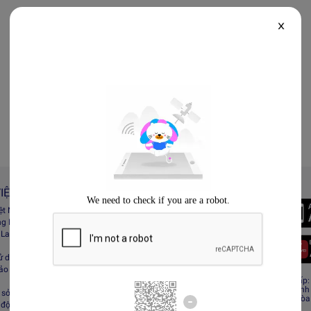
X
IỆT NAM
Always Better
iệt Nam
Tải App Lazada
ng Lazada
 Lazada Afﬁliate
ử dụng
bảo mật
CÔNG TY TNHH RECESS
Giấy CNĐKDN: 0308808576 – Ngày cấp: 0
Cơ quan cấp: Phòng Đăng ký kinh doanh
sở hữu trí tuệ
Địa chỉ đăng ký kinh doanh: Tầng 19, Tòa
 động sàn Lazada
Minh, Việt Nam