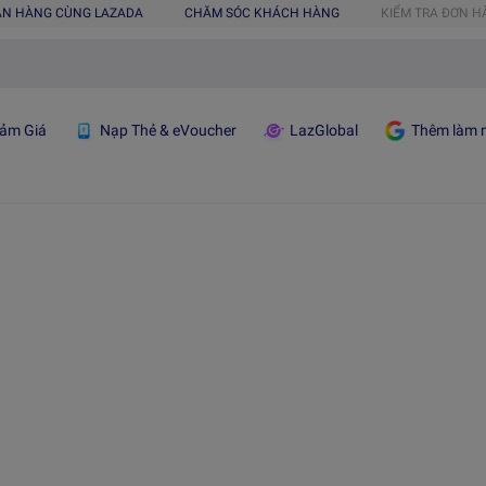
ÁN HÀNG CÙNG LAZADA
CHĂM SÓC KHÁCH HÀNG
KIỂM TRA ĐƠN 
ảm Giá
Nạp Thẻ & eVoucher
LazGlobal
Thêm làm n