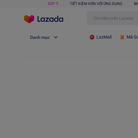
GÓP Ý
TIẾT KIỆM HƠN VỚI ỨNG DỤNG
B
LazMall
Mã Gi
Danh mục