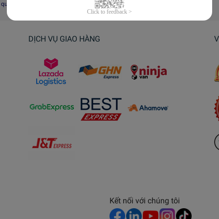
i quyết tranh chấp, khiếu nại
DỊCH VỤ GIAO HÀNG
V
Kết nối với chúng tôi