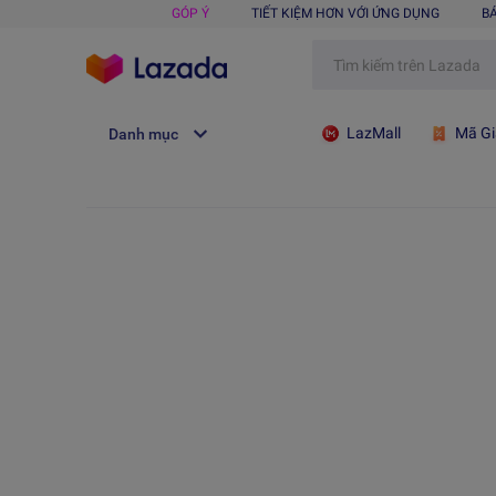
GÓP Ý
TIẾT KIỆM HƠN VỚI ỨNG DỤNG
B
LazMall
Mã Gi
Danh mục