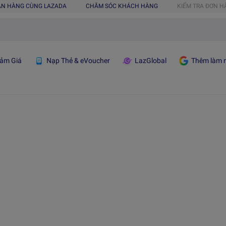
ÁN HÀNG CÙNG LAZADA
CHĂM SÓC KHÁCH HÀNG
KIỂM TRA ĐƠN 
ảm Giá
Nạp Thẻ & eVoucher
LazGlobal
Thêm làm n