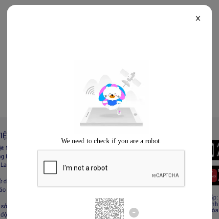
X
IỆT NAM
Always Better
iệt Nam
Tải App Lazada
ng Lazada
 Lazada Afﬁliate
ử dụng
bảo mật
CÔNG TY TNHH RECESS
Giấy CNĐKDN: 0308808576 – Ngày cấp: 0
Cơ quan cấp: Phòng Đăng ký kinh doanh
sở hữu trí tuệ
Địa chỉ đăng ký kinh doanh: Tầng 19, Tòa
 động sàn Lazada
Minh, Việt Nam