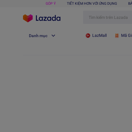
GÓP Ý
TIẾT KIỆM HƠN VỚI ỨNG DỤNG
B
LazMall
Mã Gi
Danh mục