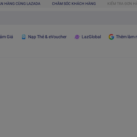
ÁN HÀNG CÙNG LAZADA
CHĂM SÓC KHÁCH HÀNG
KIỂM TRA ĐƠN 
ảm Giá
Nạp Thẻ & eVoucher
LazGlobal
Thêm làm n