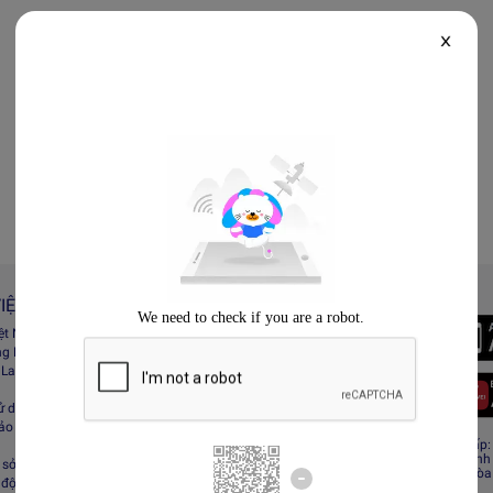
X
IỆT NAM
Always Better
iệt Nam
Tải App Lazada
ng Lazada
 Lazada Afﬁliate
ử dụng
bảo mật
CÔNG TY TNHH RECESS
Giấy CNĐKDN: 0308808576 – Ngày cấp: 0
Cơ quan cấp: Phòng Đăng ký kinh doanh
sở hữu trí tuệ
Địa chỉ đăng ký kinh doanh: Tầng 19, Tòa
 động sàn Lazada
Minh, Việt Nam