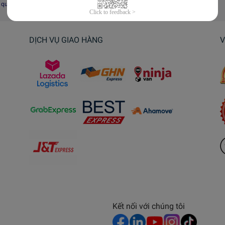
i quyết tranh chấp, khiếu nại
DỊCH VỤ GIAO HÀNG
V
Kết nối với chúng tôi