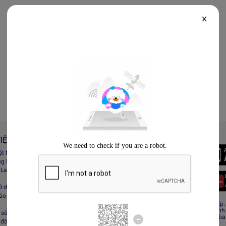
X
IỆT NAM
Always Better
iệt Nam
Tải App Lazada
ng Lazada
 Lazada Afﬁliate
ử dụng
bảo mật
CÔNG TY TNHH RECESS
Giấy CNĐKDN: 0308808576 – Ngày cấp: 0
Cơ quan cấp: Phòng Đăng ký kinh doanh
sở hữu trí tuệ
Địa chỉ đăng ký kinh doanh: Tầng 19, Tòa
 động sàn Lazada
Minh, Việt Nam