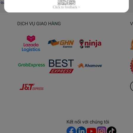
i quyết tranh chấp, khiếu nại
DỊCH VỤ GIAO HÀNG
V
Kết nối với chúng tôi