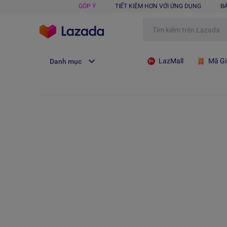
GÓP Ý
TIẾT KIỆM HƠN VỚI ỨNG DỤNG
B
LazMall
Mã Gi
Danh mục