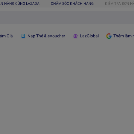
ÁN HÀNG CÙNG LAZADA
CHĂM SÓC KHÁCH HÀNG
KIỂM TRA ĐƠN 
ảm Giá
Nạp Thẻ & eVoucher
LazGlobal
Thêm làm n