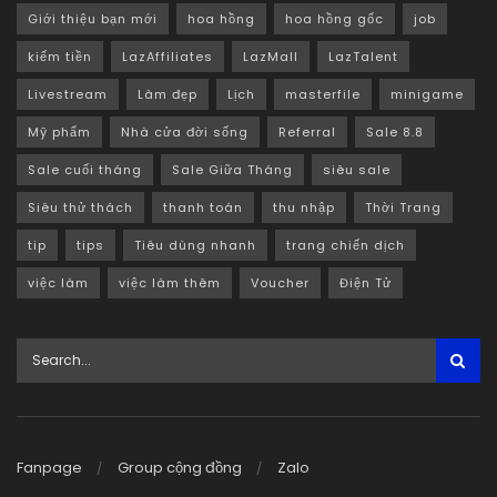
Giới thiệu bạn mới
hoa hồng
hoa hồng gốc
job
kiếm tiền
LazAffiliates
LazMall
LazTalent
Livestream
Làm đẹp
Lịch
masterfile
minigame
Mỹ phẩm
Nhà cửa đời sống
Referral
Sale 8.8
Sale cuối tháng
Sale Giữa Tháng
siêu sale
Siêu thử thách
thanh toán
thu nhập
Thời Trang
tip
tips
Tiêu dùng nhanh
trang chiến dịch
việc làm
việc làm thêm
Voucher
Điện Tử
Fanpage
Group cộng đồng
Zalo