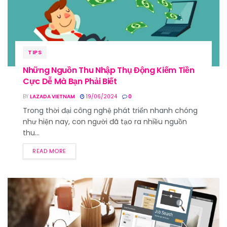
TIPS
Những Nguồn Thu Nhập Thụ Động Kiếm Tiền
Cực Dễ Mà Bạn Phải Biết
BY
LAZADA VIETNAM
19/06/2024
0
Trong thời đại công nghệ phát triển nhanh chóng
như hiện nay, con người đã tạo ra nhiều nguồn
thu...
READ MORE