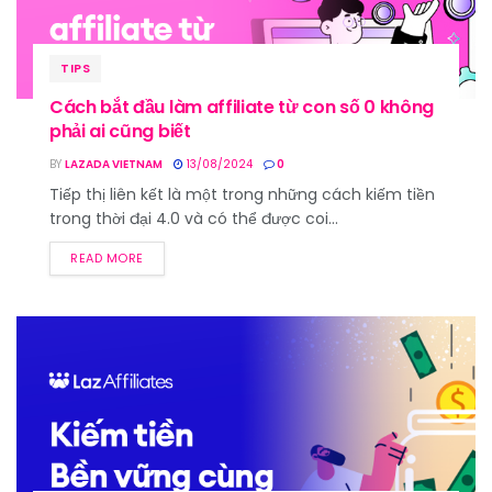
TIPS
Cách bắt đầu làm affiliate từ con số 0 không
phải ai cũng biết
BY
LAZADA VIETNAM
13/08/2024
0
Tiếp thị liên kết là một trong những cách kiếm tiền
trong thời đại 4.0 và có thể được coi...
READ MORE