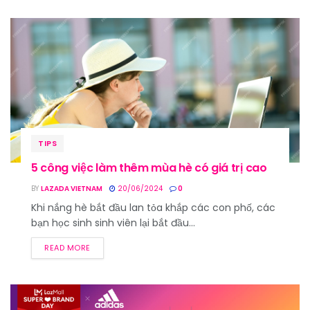
TIPS
5 công việc làm thêm mùa hè có giá trị cao
BY
LAZADA VIETNAM
20/06/2024
0
Khi nắng hè bắt đầu lan tỏa khắp các con phố, các
bạn học sinh sinh viên lại bắt đầu...
READ MORE