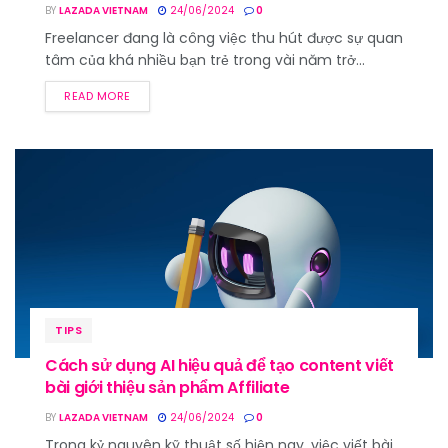
BY
LAZADA VIETNAM
24/06/2024
0
Freelancer đang là công việc thu hút được sự quan
tâm của khá nhiều bạn trẻ trong vài năm trở...
READ MORE
TIPS
Cách sử dụng AI hiệu quả để tạo content viết
bài giới thiệu sản phẩm Affiliate
BY
LAZADA VIETNAM
24/06/2024
0
Trong kỷ nguyên kỹ thuật số hiện nay, việc viết bài