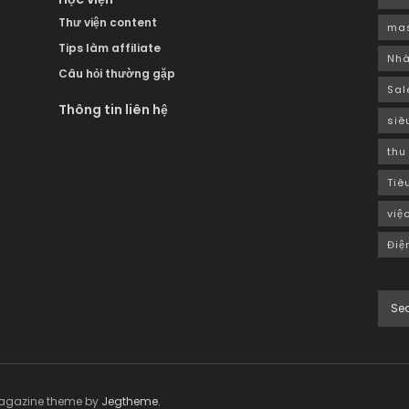
Thư viện content
mas
Tips làm affiliate
Nhà
Câu hỏi thường gặp
Sal
Thông tin liên hệ
siê
thu
Tiê
việ
Điệ
agazine theme by
Jegtheme
.