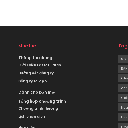
Mục lục
Tag
Thông tin chung
9.9
Giới Thiệu LazAffiliates
BẠN
Hướng dẫn đăng ký
Chư
Đăng ký tại app
côn
Dành cho bạn mới
Giớ
Tổng hợp chương trình
hoa
Chương trình thưởng
Lịch chiến dịch
Laz
Liv
Học viện