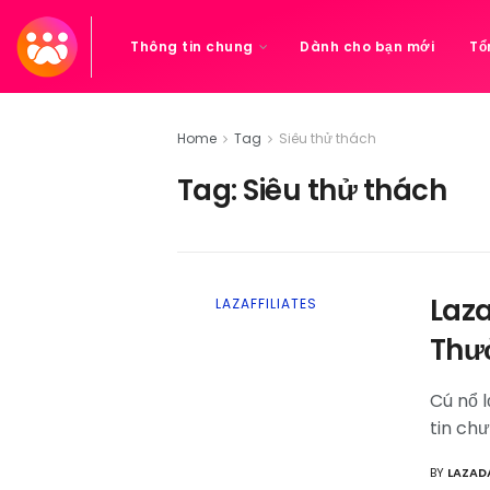
Thông tin chung
Dành cho bạn mới
Tổ
Home
Tag
Siêu thử thách
Tag:
Siêu thử thách
Laza
LAZAFFILIATES
Thư
Cú nổ l
tin chư
BY
LAZAD