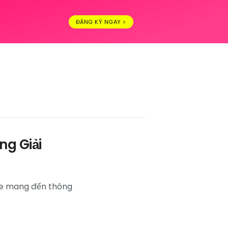
ĐĂNG KÝ NGAY >
ng Giải
iate mang đến thông