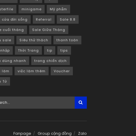
terfile
minigame
Mỹ phẩm
 cửa đời sống
Referral
Sale 8.8
e cuối tháng
Sale Giữa Tháng
u sale
Siêu thử thách
thanh toán
 nhập
Thời Trang
tip
tips
u dùng nhanh
trang chiến dịch
c làm
việc làm thêm
Voucher
n Tử
Fanpage
Group cộng đồng
Zalo