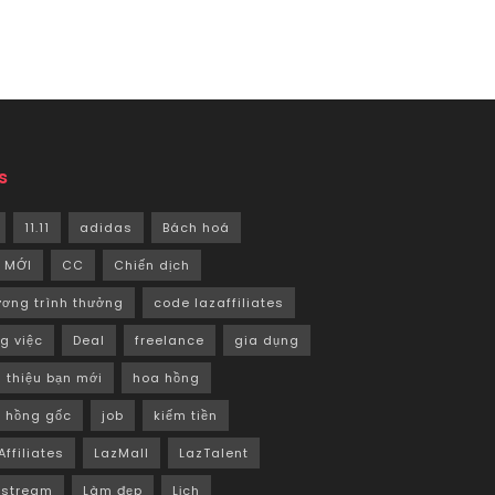
s
11.11
adidas
Bách hoá
 MỚI
CC
Chiến dịch
ơng trình thưởng
code lazaffiliates
g việc
Deal
freelance
gia dụng
i thiệu bạn mới
hoa hồng
 hồng gốc
job
kiếm tiền
Affiliates
LazMall
LazTalent
estream
Làm đẹp
Lịch