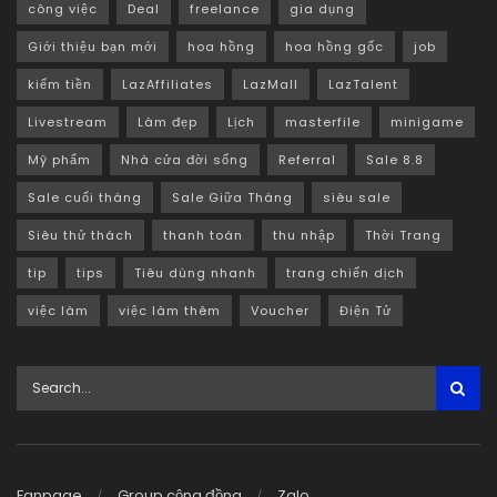
công việc
Deal
freelance
gia dụng
Giới thiệu bạn mới
hoa hồng
hoa hồng gốc
job
kiếm tiền
LazAffiliates
LazMall
LazTalent
Livestream
Làm đẹp
Lịch
masterfile
minigame
Mỹ phẩm
Nhà cửa đời sống
Referral
Sale 8.8
Sale cuối tháng
Sale Giữa Tháng
siêu sale
Siêu thử thách
thanh toán
thu nhập
Thời Trang
tip
tips
Tiêu dùng nhanh
trang chiến dịch
việc làm
việc làm thêm
Voucher
Điện Tử
Fanpage
Group cộng đồng
Zalo