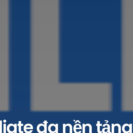
liate đa nền tảng