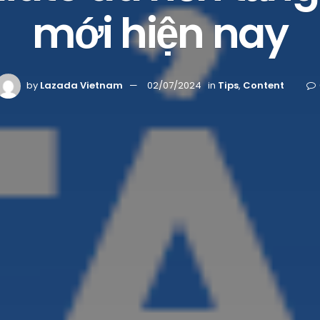
mới hiện nay
by
Lazada Vietnam
02/07/2024
in
Tips
,
Content