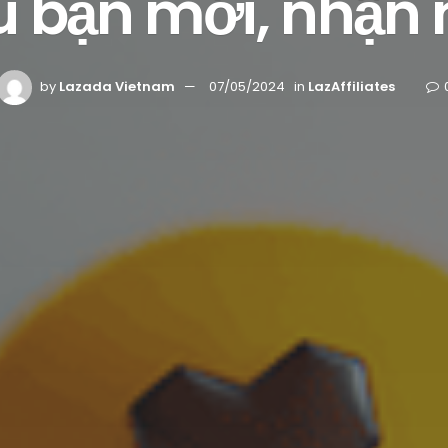
ệu bạn mới, nhận
by
Lazada Vietnam
07/05/2024
in
LazAffiliates