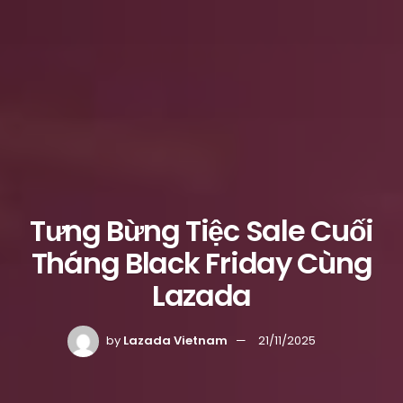
Tưng Bừng Tiệc Sale Cuối
Tháng Black Friday Cùng
Lazada
by
Lazada Vietnam
21/11/2025