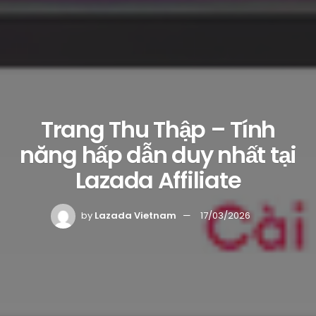
Trang Thu Thập – Tính
năng hấp dẫn duy nhất tại
Lazada Affiliate
by
Lazada Vietnam
17/03/2026