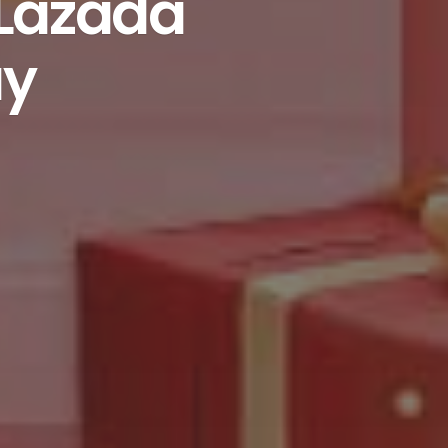
 Lazada
ày