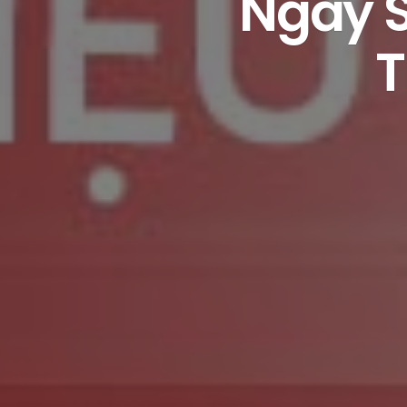
Ngày S
T