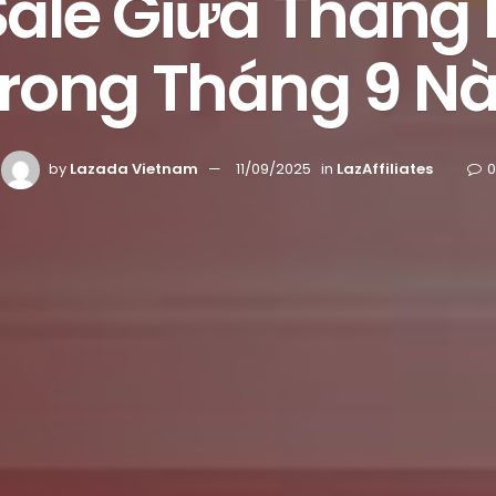
ale Giữa Tháng
rong Tháng 9 N
by
Lazada Vietnam
11/09/2025
in
LazAffiliates
0